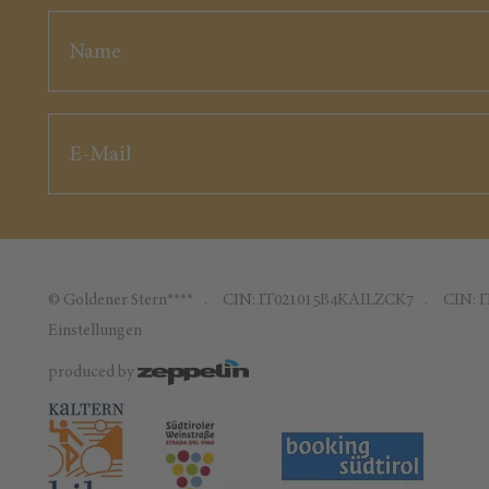
©
Goldener Stern****
CIN: IT021015B4KAILZCK7
CIN: 
Einstellungen
produced by