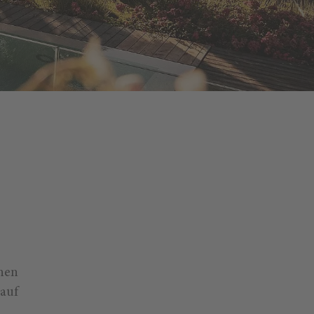
chen
 auf