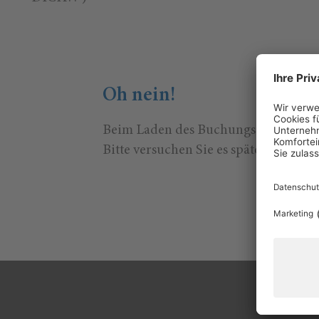
Oh nein!
Beim Laden des Buchungs-Widgets ist
Bitte versuchen Sie es später erneut.