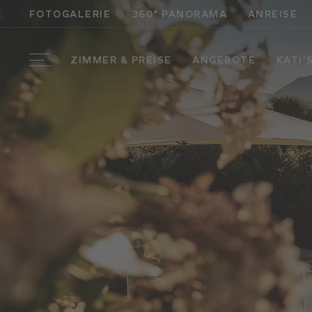
FOTOGALERIE
360° PANORAMA
ANREISE
ZIMMER & PREISE
ANGEBOTE
KATI'