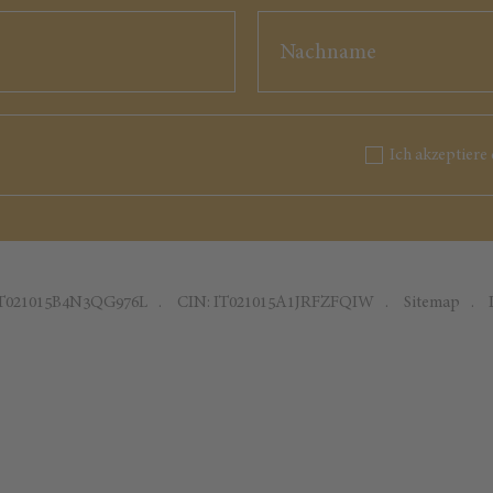
Ich akzeptiere 
IT021015B4N3QG976L
CIN: IT021015A1JRFZFQIW
Sitemap