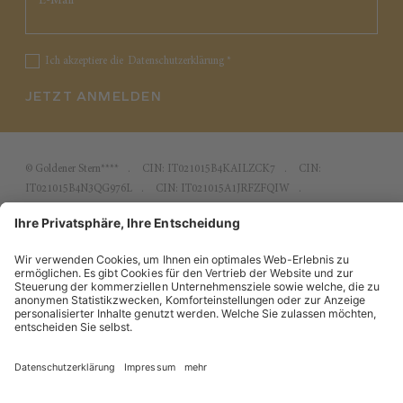
Ich akzeptiere die
Datenschutzerklärung
*
JETZT ANMELDEN
©
Goldener Stern****
CIN: IT021015B4KAILZCK7
CIN:
IT021015B4N3QG976L
CIN: IT021015A1JRFZFQIW
Sitemap
Impressum
Datenschutzerklärung
Cookie-
Einstellungen
produced by