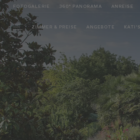
FOTOGALERIE
360° PANORAMA
ANREISE
ZIMMER & PREISE
ANGEBOTE
KATI'