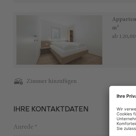
Appartem
m²
ab 120,00
Zimmer hinzufügen
IHRE KONTAKTDATEN
Anrede *