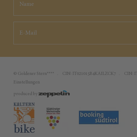
©
Goldener Stern****
CIN: IT021015B4KAILZCK7
CIN: 
Einstellungen
produced by