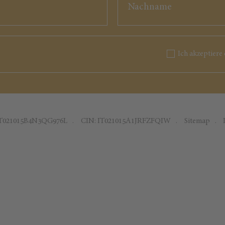
Ich akzeptiere 
IT021015B4N3QG976L
CIN: IT021015A1JRFZFQIW
Sitemap