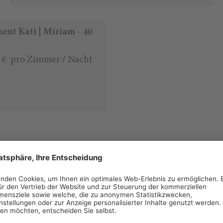
ent Kati | Miriam - 40
 €
pro Zimmer / Nacht