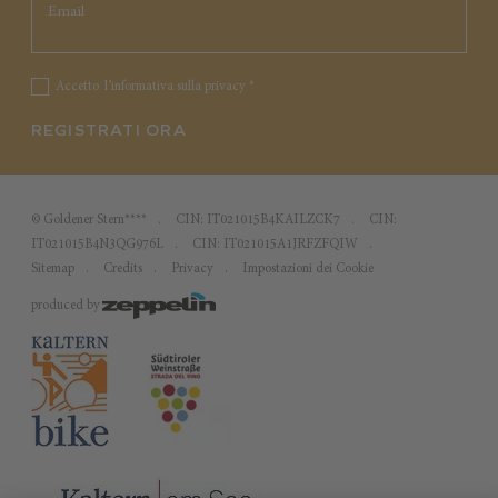
Accetto
l’informativa sulla privacy
*
REGISTRATI ORA
©
Goldener Stern****
CIN: IT021015B4KAILZCK7
CIN:
IT021015B4N3QG976L
CIN: IT021015A1JRFZFQIW
Sitemap
Credits
Privacy
Impostazioni dei Cookie
produced by