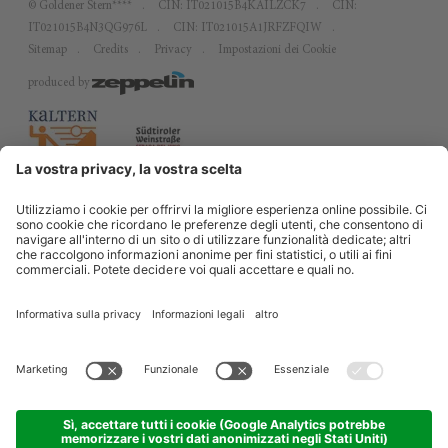
©
Goldener Stern****
CIN: IT021015B4KAILZCK7
CIN:
IT021015B4N3QG976L
CIN: IT021015A1JRFZFQIW
Sitemap
Credits
Privacy
Impostazioni dei Cookie
produced by