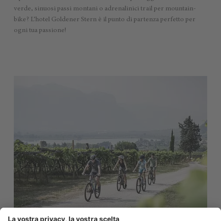
verde, sinuosi passi montani o adrenalinici trail per mountain-
bike? L’hotel Goldener Stern è il punto di partenza perfetto per
ogni tua passione!